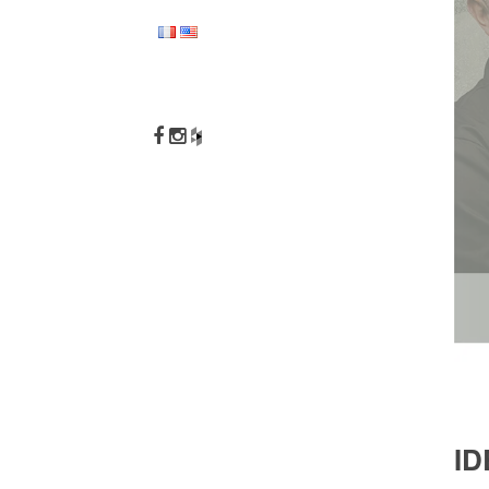
NOV 13
10 A
OCT 12
DEUZ
BOUGI
I