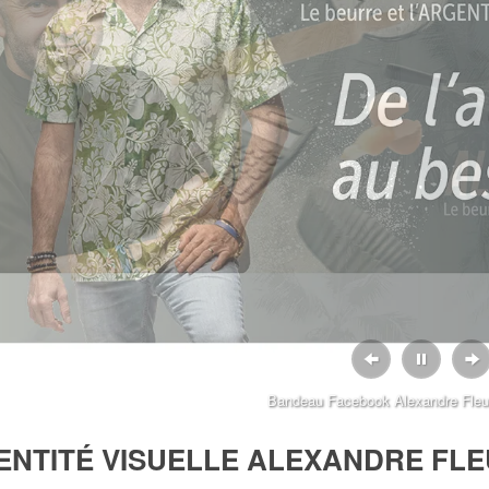
, 2023
NS DE DESIGN
, 2023
EFF A SOUFFLÉ SA PREMIÈRE
E !
Bandeau Facebook Alexandre Fleu
DENTITÉ VISUELLE ALEXANDRE FL