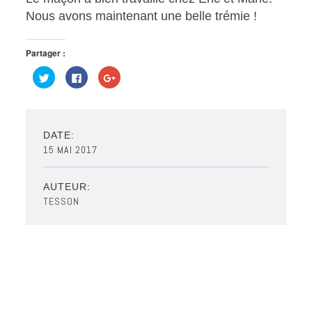
Nous avons maintenant une belle trémie !
Partager :
Cliquez
Cliquez
Cliquez
pour
pour
pour
partager
partager
partager
sur
sur
sur
Twitter(ouvre
Facebook(ouvre
Google+
dans
dans
(ouvre
une
une
dans
nouvelle
nouvelle
une
DATE:
fenêtre)
fenêtre)
nouvelle
15 MAI 2017
fenêtre)
AUTEUR:
TESSON