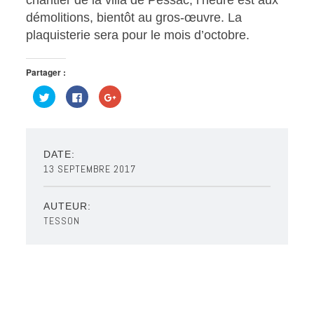
démolitions, bientôt au gros-œuvre. La
plaquisterie sera pour le mois d’octobre.
Partager :
Cliquez
Cliquez
Cliquez
pour
pour
pour
partager
partager
partager
sur
sur
sur
Twitter(ouvre
Facebook(ouvre
Google+
dans
dans
(ouvre
une
une
dans
nouvelle
nouvelle
une
DATE:
fenêtre)
fenêtre)
nouvelle
13 SEPTEMBRE 2017
fenêtre)
AUTEUR:
TESSON