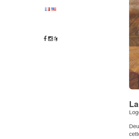
NOV 13
10 A
OCT 12
DEUZ
La
BOUGI
Log
Deu
cet