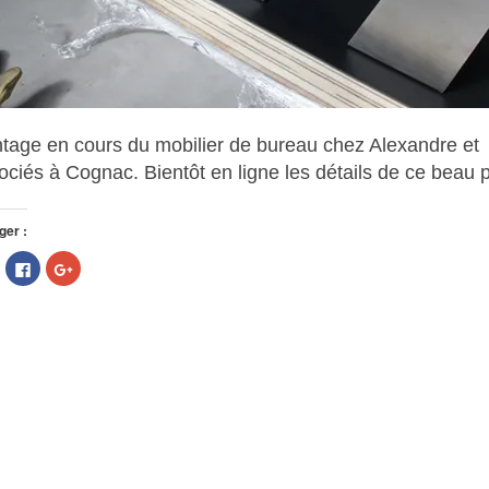
, 2023
NS DE DESIGN
tage en cours du mobilier de bureau chez Alexandre et
ociés à Cognac. Bientôt en ligne les détails de ce beau 
ger :
liquez
Cliquez
Cliquez
, 2023
our
pour
pour
artager
partager
partager
ur
sur
sur
EFF A SOUFFLÉ SA PREMIÈRE
witter(ouvre
Facebook(ouvre
Google+
dans
dans
(ouvre
une
une
dans
ouvelle
nouvelle
une
enêtre)
fenêtre)
nouvelle
E !
fenêtre)