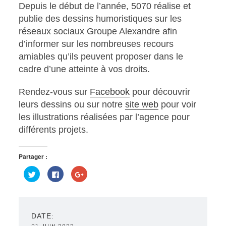
Depuis le début de l’année, 5070 réalise et
publie des dessins humoristiques sur les
réseaux sociaux Groupe Alexandre afin
d’informer sur les nombreuses recours
amiables qu’ils peuvent proposer dans le
cadre d’une atteinte à vos droits.
Rendez-vous sur
Facebook
pour découvrir
leurs dessins ou sur notre
site web
pour voir
les illustrations réalisées par l’agence pour
différents projets.
Partager :
Cliquez
Cliquez
Cliquez
pour
pour
pour
partager
partager
partager
sur
sur
sur
Twitter(ouvre
Facebook(ouvre
Google+
dans
dans
(ouvre
une
une
dans
nouvelle
nouvelle
une
DATE:
fenêtre)
fenêtre)
nouvelle