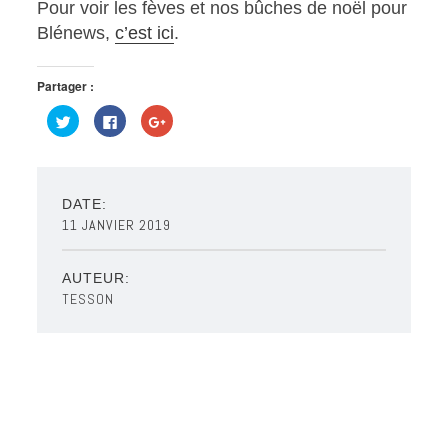
Pour voir les fèves et nos bûches de noël pour
Blénews,
c’est ici
.
Partager :
Cliquez
Cliquez
Cliquez
pour
pour
pour
partager
partager
partager
sur
sur
sur
Twitter(ouvre
Facebook(ouvre
Google+
dans
dans
(ouvre
une
une
dans
nouvelle
nouvelle
une
DATE:
fenêtre)
fenêtre)
nouvelle
11 JANVIER 2019
fenêtre)
AUTEUR:
TESSON