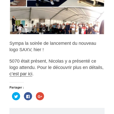
Sympa la soirée de lancement du nouveau
logo SAXV, hier !
5070 était présent, Nicolas y a présenté ce
logo attendu. Pour le découvrir plus en détails,
c’est par ici
.
Partager :
Cliquez
Cliquez
Cliquez
pour
pour
pour
partager
partager
partager
sur
sur
sur
Twitter(ouvre
Facebook(ouvre
Google+
dans
dans
(ouvre
une
une
dans