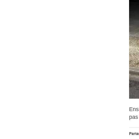
JUIN 21
LES 
MAI 29
ALEX
SUR 
Ens
pas
AVR 21
Parta