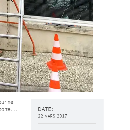
T
our ne
 porte….
DATE:
22 MARS 2017