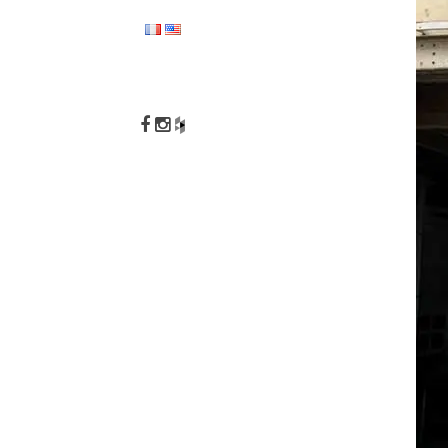
NOV 13
10 A
OCT 12
DEUZ
BOUGI