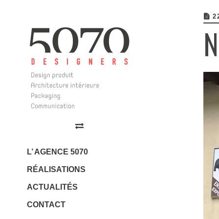
2
MAI 30
N
APRÈ
AVR 17
5070 Design
NOUV
Design | Architecture
Intérieure | Communication
L’ AGENCE 5070
RÉALISATIONS
JAN 23
ACTUALITÉS
LES 
CONTACT