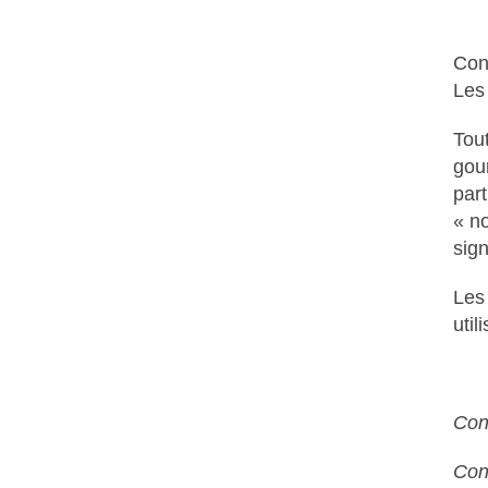
JUIN 21
LES 
Con
Les 
Tou
gour
part
MAI 29
« no
ALEX
sign
Les 
SUR 
util
Con
AVR 21
Con