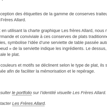
, 2023
DESSINS DE GROUPE ALEXANDRE
ception des étiquettes de la gamme de conserves traiteur
Frères Allard.
t en utilisant la charte graphique Les frères Allard, no
mande et conviviale à ces conserves de plats traditionnel
ies, symbolise l’idée d’une serviette de table passée auto
, 2023
eud » de la serviette indique les ingrédients. Le dessus,
ANDRE FLEURANT COACHING ES
ale le plat.
couleurs et motifs se déclinent selon le type de plat, ils 
FACEBOOK
isée afin de faciliter la mémorisation et le repérage.
sulter
le portfolio
sur l’identité visuelle Les Frères Allard.
, 2023
tacter
Les Frères Allard
.