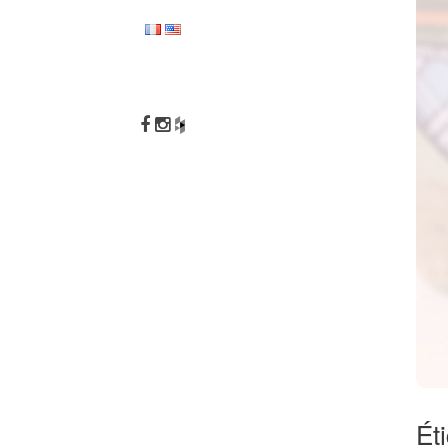
NOV 13
10 A
OCT 12
DEUZ
BOUGI
Ét