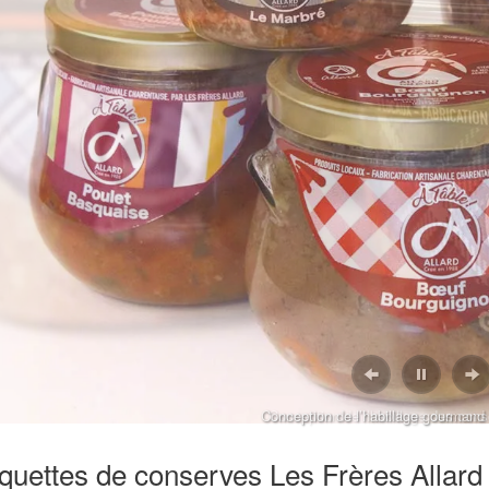
, 2023
NS DE DESIGN
, 2023
EFF A SOUFFLÉ SA PREMIÈRE
E !
Conception de l’habillage des con
iquettes de conserves Les Frères Allard