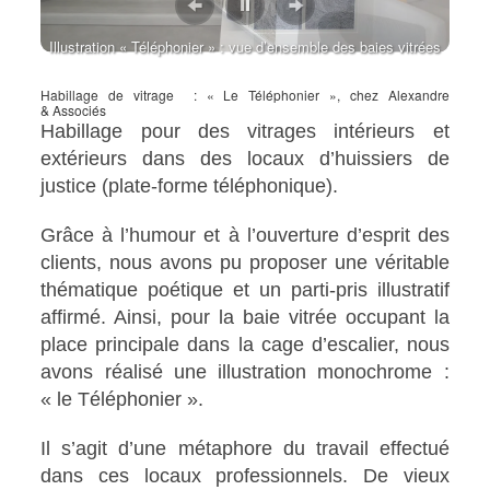
Illustration « Téléphonier » : vue d’ensemble des baies vitrées
Illustration « Téléphonier » : vue d’ensemble des baies vitrées
depuis la salle de repos
des demi-étages.
Habillage de vitrage : « Le Téléphonier », chez Alexandre
& Associés
Habillage pour des vitrages intérieurs et
extérieurs dans des locaux d’huissiers de
justice (plate-forme téléphonique).
Grâce à l’humour et à l’ouverture d’esprit des
clients, nous avons pu proposer une véritable
thématique poétique et un parti-pris illustratif
affirmé. Ainsi, pour la baie vitrée occupant la
place principale dans la cage d’escalier, nous
avons réalisé une illustration monochrome :
« le Téléphonier ».
Il s’agit d’une métaphore du travail effectué
dans ces locaux professionnels. De vieux