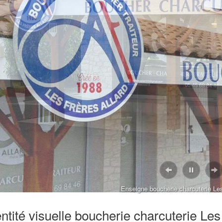
, 2023
NS DE DESIGN
, 2023
EFF A SOUFFLÉ SA PREMIÈRE
E !
Enseigne boucherie charcuterie Les
entité visuelle boucherie charcuterie Les