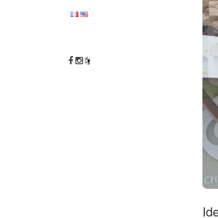
NOV 13
10 A
OCT 12
DEUZ
BOUGI
Id