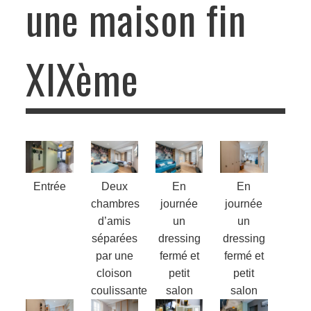
une maison fin
XIXème
Aménagements modulables DANS UNE MAISON FIN XIXÈME
Entrée
Deux
En
En
chambres
journée
journée
d’amis
un
un
séparées
dressing
dressing
par une
fermé et
fermé et
cloison
petit
petit
coulissante
salon
salon