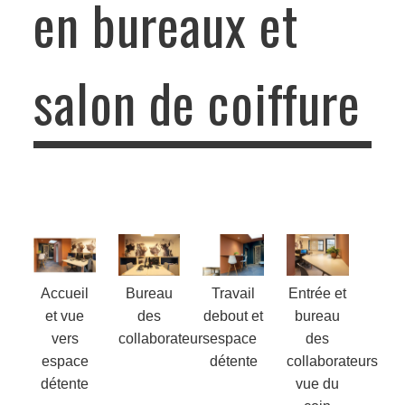
en bureaux et
salon de coiffure
Transformation d’une boucherie en bureaux et
salon de coiffure
Accueil
Bureau
Travail
Entrée et
et vue
des
debout et
bureau
vers
collaborateurs
espace
des
espace
détente
collaborateurs
détente
vue du