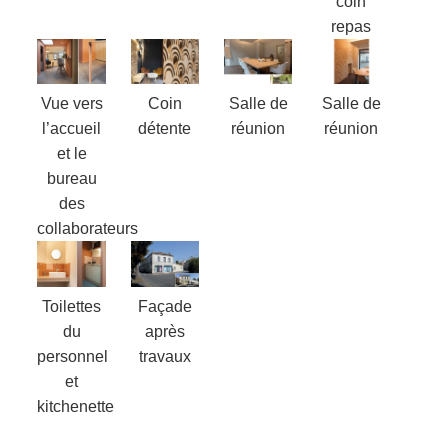
coin
repas
Vue vers
Coin
Salle de
Salle de
l’accueil
détente
réunion
réunion
et le
bureau
des
collaborateurs
Toilettes
Façade
du
après
personnel
travaux
et
kitchenette