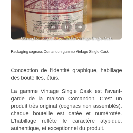
Conception étiquette Comandon Vintage Single Cask
Conception étiquette Comandon Vintage Single Cask
Packaging cognacs Comandon gamme Vintage Single Cask
Conception de l’identité graphique, habillage
des bouteilles, étuis.
La gamme Vintage Single Cask est l’avant-
garde de la maison Comandon. C’est un
produit très original (cognacs non assemblés),
chaque bouteille est datée et numérotée.
L’habillage reflète le caractère atypique,
authentique, et exceptionnel du produit.