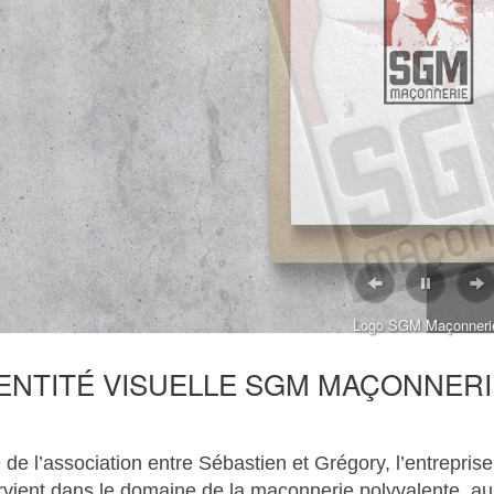
, 2023
NS DE DESIGN
, 2023
EFF A SOUFFLÉ SA PREMIÈRE
Logo SGM Maçonneri
ENTITÉ VISUELLE SGM MAÇONNERI
E !
 de l’association entre Sébastien et Grégory, l’entrepr
rvient dans le domaine de la maçonnerie polyvalente, au 