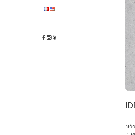
NOV 13
10 A
OCT 12
DEUZ
ID
BOUGI
Née
inte