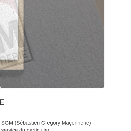
e
E
ise SGM (Sébastien Gregory Maçonnerie)
service du particulier.