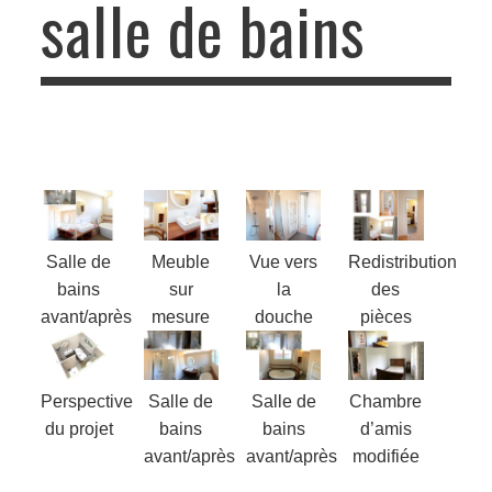
salle de bains
Aménagement et extension d’une salle de
bains
Salle de
Meuble
Vue vers
Redistribution
bains
sur
la
des
avant/après
mesure
douche
pièces
Perspective
Salle de
Salle de
Chambre
du projet
bains
bains
d’amis
avant/après
avant/après
modifiée