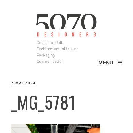
MENU
5070 Design
7 MAI 2024
_MG_5781