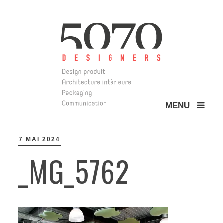
MENU
5070 Design
7 MAI 2024
_MG_5762