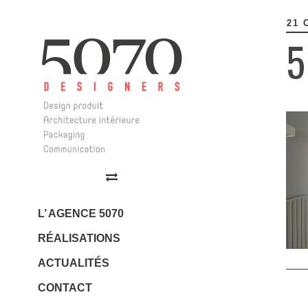
21 
MAI 30
5
APRÈ
AVR 17
5070 Design
NOUV
Design | Architecture
Intérieure | Communication
L’ AGENCE 5070
RÉALISATIONS
JAN 23
ACTUALITÉS
LES 
CONTACT