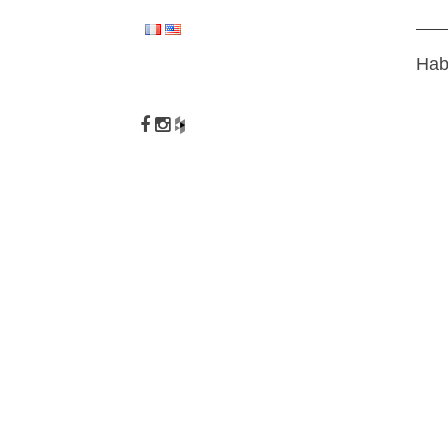
Hab
NOV 13
10 A
OCT 12
DEUZ
BOUGI