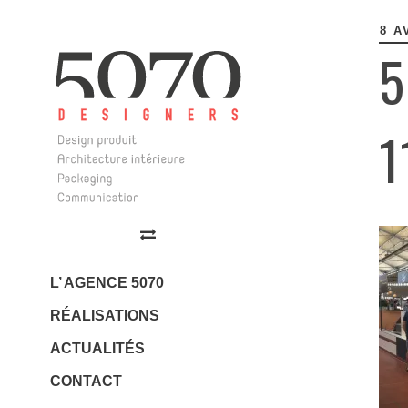
8 A
MAI 30
5
APRÈ
1
AVR 17
5070 Design
NOUV
Design | Architecture
Intérieure | Communication
L’ AGENCE 5070
RÉALISATIONS
JAN 23
ACTUALITÉS
LES 
CONTACT