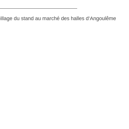
illage du stand au marché des halles d’Angoulême
, 2023
NS DE DESIGN
, 2023
EFF A SOUFFLÉ SA PREMIÈRE
E !