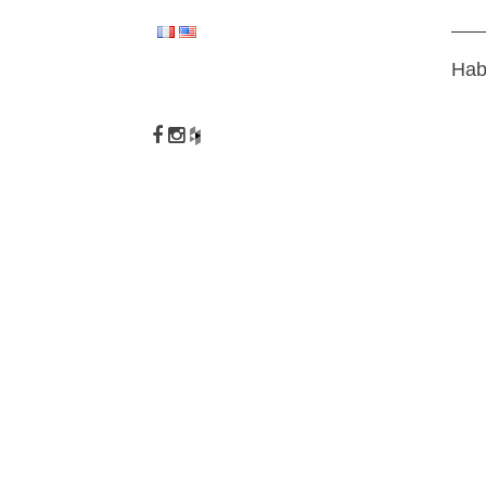
Hab
NOV 13
10 A
OCT 12
DEUZ
BOUGI