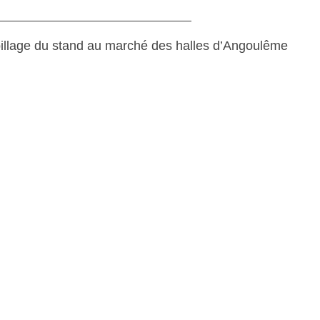
illage du stand au marché des halles d’Angoulême
, 2023
NS DE DESIGN
, 2023
EFF A SOUFFLÉ SA PREMIÈRE
E !