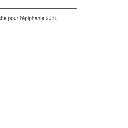
iche pour l’épiphanie 2021
, 2023
NS DE DESIGN
, 2023
EFF A SOUFFLÉ SA PREMIÈRE
E !