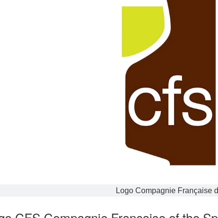
Logo Compagnie Française d
go CFS Compagnie Française of the Spi