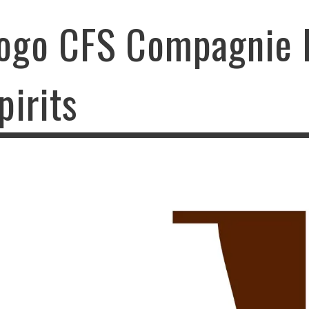
ogo CFS Compagnie F
pirits
o CFS